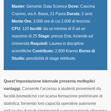
Master:
Genomic Data Science
Dove:
Cascina
Cravino, via A. Bassi, 21 Pavia
Durata:
2 anni
Monte Ore:
3.000 ore di cui 2.000 di tirocinio
CFU:
120
Iscritti
: da un minimo di 8 ad un
massimo di 25
Stage:
presso Enti, Aziende ed
Università
Requisiti:
Laurea in discipline
scientifiche
Contributo:
2.800 €/anno
Borse di
Studio:
possibilità di stage retribuito
Quest’impostazione biennale presenta molteplici
vantaggi.
Consente l’accesso a studenti provenienti da
facoltà biomediche con scarsa formazione preliminare di
statistica, fornendo loro capacità operative autonome
nell’analisi di studi sperimentali e osservazionali attraverso