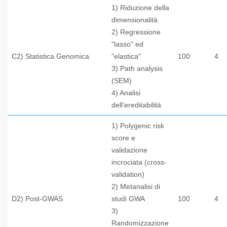
1) Riduzione della
dimensionalità
2) Regressione
"lasso" ed
C2) Statistica Genomica
"elastica"
100
4
3) Path analysis
(SEM)
4) Analisi
dell’ereditabilità
1) Polygenic risk
score e
validazione
incrociata (cross-
validation)
2) Metanalisi di
D2) Post-GWAS
studi GWA
100
4
3)
Randomizzazione