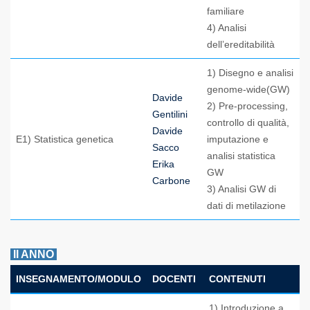
familiare
4) Analisi
dell’ereditabilità
1) Disegno e analisi
genome-wide(GW)
Davide
2) Pre-processing,
Gentilini
controllo di qualità,
Davide
E1) Statistica genetica
imputazione e
Sacco
analisi statistica
Erika
GW
Carbone
3) Analisi GW di
dati di metilazione
II ANNO
INSEGNAMENTO/MODULO
DOCENTI
CONTENUTI
1) Introduzione a