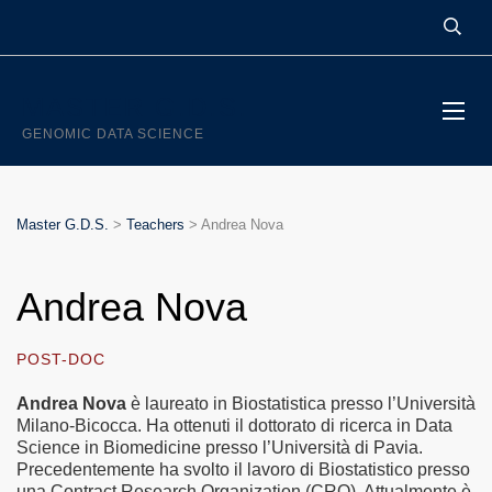
MASTER G.D.S.
GENOMIC DATA SCIENCE
Master G.D.S.
>
Teachers
>
Andrea Nova
Andrea Nova
POST-DOC
Andrea Nova
è laureato in Biostatistica presso l’Università
Milano-Bicocca. Ha ottenuti il dottorato di ricerca in Data
Science in Biomedicine presso l’Università di Pavia.
Precedentemente ha svolto il lavoro di Biostatistico presso
una Contract Research Organization (CRO). Attualmente è